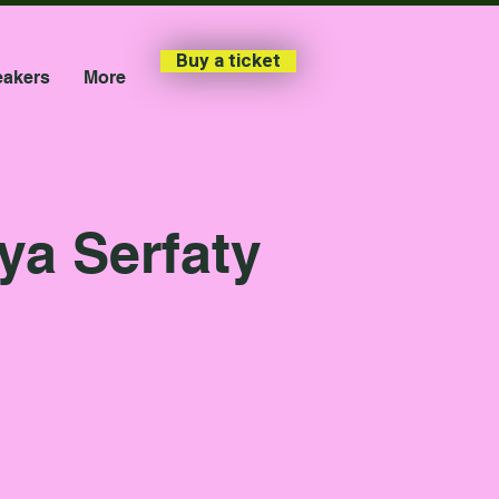
Buy a ticket
akers
More
ya Serfaty