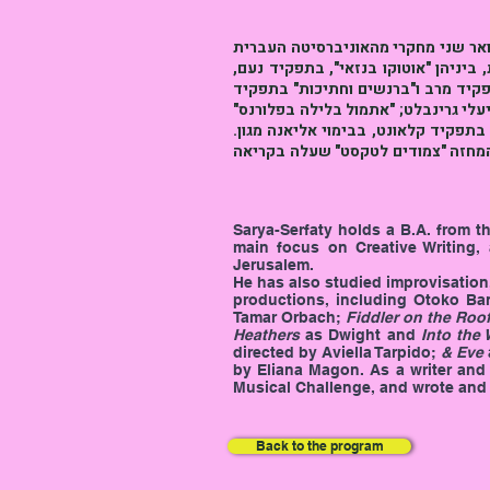
ואר שני מחקרי מהאוניברסיטה העברית
ביניהן "אוטוקו בנזאי", בתפקיד נעם
תפקיד מרב ו"ברנשים וחתיכות" בתפקיד
 יעלי גרינבלט; "אתמול בלילה בפלורנס
, בתפקיד קלאונט, בבימוי אליאנה מגון
ים יותר" במסגרת אתגר 48: מחזמר, וכתב וביים את המחזה "צמודים לטקסט" שעלה בקריאה
Sarya-Serfaty holds a B.A. from t
main focus on Creative Writing,
Jerusalem.
He has also studied improvisation
productions, including Otoko Ba
Tamar Orbach;
Fiddler on the Roo
Heathers
as Dwight and
Into the
directed by Aviella Tarpido;
& Eve
by Eliana Magon. As a writer and 
Musical Challenge, and wrote and 
Back to the program