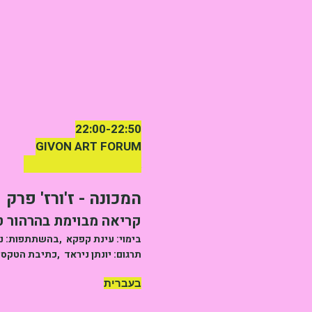
22:00-22:50
GIVON ART FORUM
Elroy 3, Neve Tsedek
המכונה - ז'ורז' פרק
קריאה מבוימת בהרהור 
בימוי: עינת קפקא ,בהשתתפות: נדב
תרגום: יונתן ניראד ,כתיבת הטקסט
בעברית