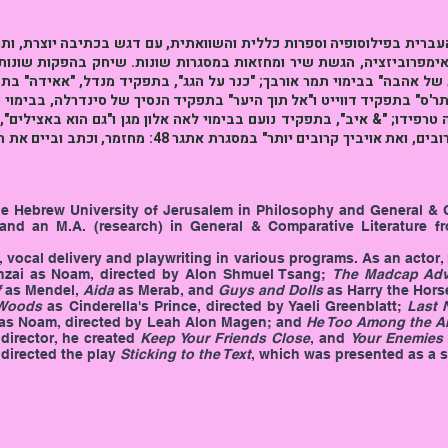
עברית בפילוסופיה וספרות כללית והשוואתית, עם דגש בכתיבה יוצרת, ות
ימפרוביזציה, הגשת שיר ומחזאות במסגרות שונות. שיחק בהפקות שונות, 
ת של אהבה" בבימוי תמר אורבך; "כנר על הגג", בתפקיד מנדל, "אאידה" ב
התר'ס" בתפקיד דווייט ו"אל תוך היער" בתפקיד הנסיך של סינדרלה, בבימוי
טרפידו; "& איב", בתפקיד נועם בבימוי לאה אלון מגן ו"גם הוא באצילים"
כתב וביים את "שמור את חבריך קרובים, ואת אויביך קרוב
he Hebrew University of Jerusalem in Philosophy and General & C
 and an M.A. (research) in General & Comparative Literature f
, vocal delivery and playwriting in various programs. As an acto
nzai as Noam, directed by Alon Shmuel Tsang;
The Madcap Adv
f
as Mendel,
Aida
as Merab, and
Guys and Dolls
as Harry the Horse
 Woods
as Cinderella's Prince, directed by Yaeli Greenblatt;
Last 
as Noam, directed by Leah Alon Magen; and
He Too Among the Ar
director, he created
Keep Your Friends Close
, and
Your Enemies 
directed the play
Sticking to the Text
, which was presented as a 