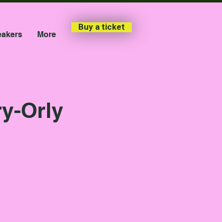
Buy a ticket
akers
More
y-Orly