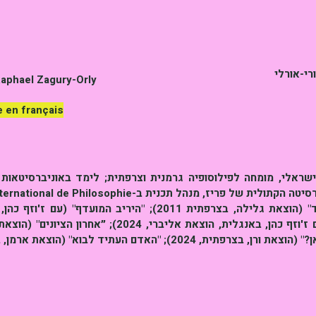
רי-אורלי
 Raphael Zagury-Orly
e en français
 ישראלי, מומחה לפילוסופיה גרמנית וצרפתית; לימד באוניברסיטאות
של ספרים רבים, ביניהם "לשאול עוד" (הוצאת גלילה, בצרפתית 2011); "ה
"האדם העתיד לבוא" (הוצאת ארמן, בצרפתית, 2024).