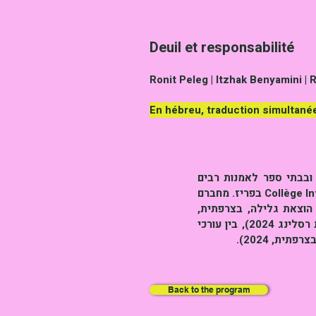
Deuil et responsabilité
​Ronit Peleg | Itzhak Benyamini |
En hébreu, traduction simultané
 ובבתי ספר לאמנות רבים
באירופה ובישראל. כיום מרצה באוניברסיטה הקתולית של פריז, מנהל תכנית ב-Collège International de Philosophie בפריז. מחברם
יריב המועדף" (עם ז'וזף כהן, הוצאת גלילה, בצרפתית,
2021); "לחיות ולמות בהיסטוריה" (עם ז'וזף כהן, באנגלית, הוצאת אליברי, 2024); ״אחרון הציונים" (הוצאת רסלינג 2024), בין עורכי
Back to the program