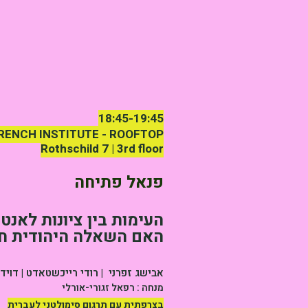
18:45-19:45
RENCH INSTITUTE - ROOFTOP
Rothschild 7 | 3rd floor
​פנאל פתיחה
העימות בין ציונות לאנטי
האם השאלה היהודית חו
אבישג זפרני | רודי רייכשטאדט |
דויד
מנחה : רפאל זגורי-אורלי
בצרפתית עם תרגום סימולטני לעברית