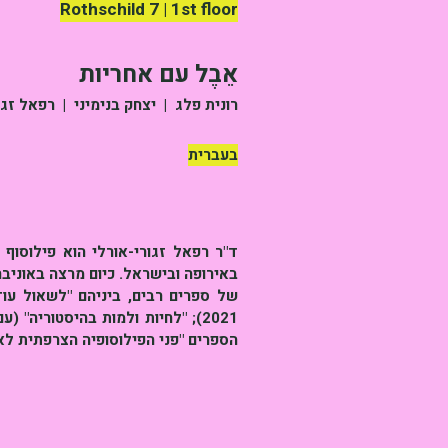
Rothschild 7 | 1st floor
אֵבֶל עם אחריות
רונית פלג | יצחק בנימיני | רפאל זגו
בעברית
ד"ר רפאל זגורי-אורלי הוא פילוסוף
הספרים "פני הפילוסופיה הצרפתית לאן?" (הוצאת ורן, בצרפתית, 2024); 