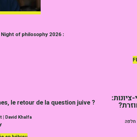
e Night of philosophy 2026 :
F
-ציונות:
s, le retour de la question juive ?
זרת?
 | David Khalfa
 חלפה
y
née en hébreu