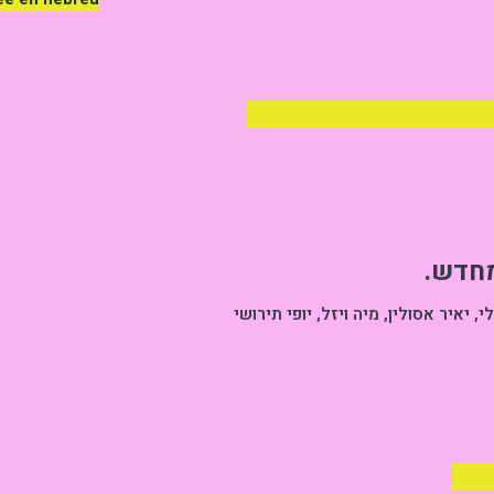
LA CLOSERIE - MEDIATHEQ
מחדש.
 יאיר אסולין, מיה ויזל, יופי תירושי
FRE