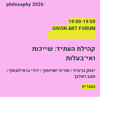
philosophy 2026:
19:00-19:50
GIVON ART FORUM
Elroy 3, Neve Tsedek
קהילת העתיד: שייכות
ואי־בעלות​​
יצחק בנימיני | אורית יושינסקי | דודי בראילובסקי |
חובב רשלבך
בעברית​
ד"ר אורית יושינסקי, מלמדת בתוכנית
לפסיכותרפיה באוניברסיטת תל אביב. עוסקת
בקו התפר שבין הפסיכואנליטי לפוליטי. חוקרת
וכותבת על תרבות, פסיכואנליזה ופילוסופיה
של העבודה. עורכת בכירה בהוצאת רסלינג.
ספרה "לקרוא את סמינר 17 של לאקאן, ההופכי
של הפסיכואנליזה", יצא לאור השנה בהוצאת
רסלינג.