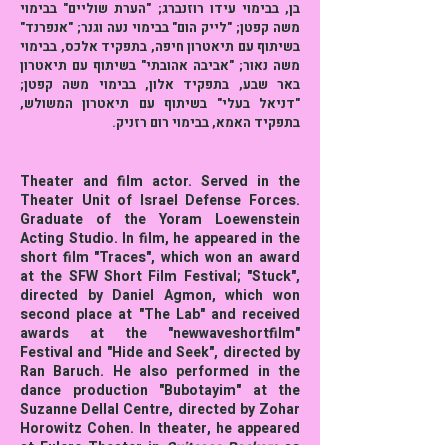
בן, בבימוי עידו רוזנברג; "הערת שוליים" בבימוי
משה קפטן; "לייק הום" בבימוי נעה וגנר; "אנפרנד"
בשיתוף עם תיאטרון חיפה, בתפקיד אלכס, בבימוי
משה נאור; "אביבה אהובתי" בשיתוף עם תיאטרון
באר שבע, בתפקיד אלון, בבימוי משה קפטן;
"דניאל בעלי" בשיתוף עם תיאטרון המשולש,
בתפקיד האמא, בבימוי רום רזניק.
Theater and film actor. Served in the
Theater Unit of Israel Defense Forces.
Graduate of the Yoram Loewenstein
Acting Studio. In film, he appeared in the
short film "Traces", which won an award
at the SFW Short Film Festival; "Stuck",
directed by Daniel Agmon, which won
second place at "The Lab" and received
awards at the "newwaveshortfilm"
Festival and "Hide and Seek", directed by
Ran Baruch. He also performed in the
dance production "Bubotayim" at the
Suzanne Dellal Centre, directed by Zohar
Horowitz Cohen. In theater, he appeared
at Fulcro Theater in
Suitcase Packers
as