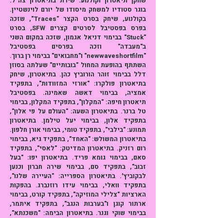
שחקן תיאטרון וקולנוע. שירת בתיאטרון צה"ל.
בוגר סטודיו למשחק מיסודו של יורם לוינשטיין.
בקולנוע, שיחק בסרט הקצר "Traces", שזכה
בפרס בפסטיבל לסרטים קצרים SFW, בסרט
"Stuck" בבימוי דניאל אגמון, שזכה במקום השני
ב"מעבדה" וזכה בפרסים בפסטיבל
"newwaveshortfilm" ו"מחבואים" בבימוי רן ברוך.
השתתף בהופעת המחול "בובותיים" שעלתה בסוזן
דלל בבימוי זוהר הורוביץ כהן. בתיאטרון, שיחק
בתיאטרון פולקרו: "אורזי המזוודות", בתפקיד
אמציה, בבימוי דאשה שאמינה. בפסטיבל
תיאטרון חיפה: "המקלון", בתפקיד המקלון, בבימוי
טל ברנר. בתיאטרון השעה: "העולם על פי אלון",
בתפקיד אלון, בבימוי יעל טילמן. בתיאטרון
תמונע: "בילבי", בתפקיד טומי, בבימוי אורן חלפון.
בתיאטרון המשולש: "האחד", בתפקיד גיא, בבימוי
רום רזניק. בתיאטרון המדיטק: "לאסי", בתפקיד
סאם, בבימוי גומא פריד. בתיאטרון יפו: "בעל
זבוב", בתפקיד סם, בבימוי שירה חברון וכנען
לבקוביץ'. בתיאטרון הספרייה: "העיירה שלנו",
בתפקיד וואלי, בבימוי עידו רוזנברג. בהפקות
הארציות "צלילי המוזיקה", בתפקיד קורט, בבימוי
ארתור קוגן ו"בערבות הנגב", בתפקיד איתמר,
בבימוי שוקי וגנר. בתיאטרון הבימה: "משכנתא",