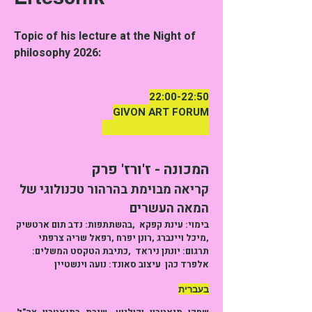
Topic of his lecture at the Night of
philosophy 2026:
22:00-22:50
GIVON ART FORUM
Elroy 3, Neve Tsedek
המכונה - ז'ורז' פרק
קריאה מבוימת בהרהור טכנולוגי של
המאה העשרים
בימוי: עינת קפקא ,בהשתתפות: נדב תום ארטשיק
,מיכל ויינברג ,רונן יפרח ,רפאל שריה צרפתי
תרגום: יונתן ניראד ,כתיבת הטקסט המשלים:
אלפרד כהן עיצוב סאונד: נועה וינשטיין
בעברית