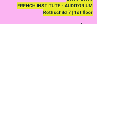
FRENCH INSTITUTE - AUDITORIUM
Rothschild 7 | 1st floor
אֵבֶל עם אחריות
רונית פלג | יצחק בנימיני | רפאל זגורי-אורל
בעברית​
ד״ר יצחק בנימיני, עורך רסלינג ומרצה
בבצלאל ובאוניברסיטת תל אביב.
Dr. Itzhak Benyamini - Editor of
Resling Publishing, lecturer at
Bezalel and Tel Aviv University
Back to the program