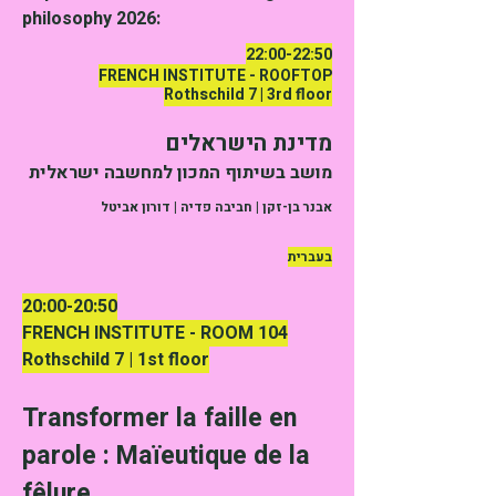
philosophy 2026:
22:00-22:50
FRENCH INSTITUTE - ROOFTOP
Rothschild 7 | 3rd floor
מדינת הישראלים
​מושב בשיתוף המכון למחשבה ישראלית
אבנר בן-זקן | חביבה פדיה | דורון אביטל
בעברית
20:00-20:50
FRENCH INSTITUTE - ROOM 104
Rothschild 7 | 1st floor
Transformer la faille en
parole : Maïeutique de la
fêlure