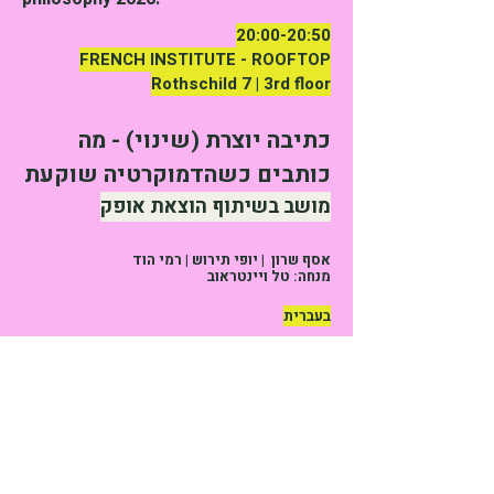
20:00-20:50
FRENCH INSTITUTE - ROOFTOP
Rothschild 7 | 3rd floor
כתיבה יוצרת (שינוי) - מה
כותבים כשהדמוקרטיה שוקעת
מושב בשיתוף הוצאת אופק
אסף שרון | יופי תירוש | רמי הוד
מנחה: טל ויינטראוב
בעברית
אסף שרון הוא פרופסור לפילוסופיה וראש
תוכנית פכ״מ (פילוסופיה, פוליטיקה וכלכלה)
באוניברסיטת תל אביב ועמית בכיר במכון
מולד. הוא מייעץ לגורמים שונים בפוליטיקה
ובחברה האזרחית בישראל. מאמריו פורסמו
בכתבי עת מובילים. ספרו Captive Minds: A
Study of Manipulation, שנכתב עם אבישי
מרגלית, ראה אור לאחרונה בהוצאת הרווארד.